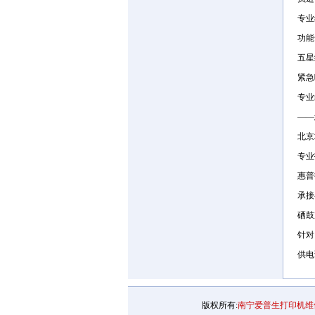
专业
功能
五星
紧
专
——
北京
专业
惠普
承接
硒鼓
针对
供电
版权所有:
南宁爱普生打印机维