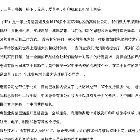
，三星，联想，松下，兄弟，爱普生，打印机传真机复印机等
（HP）是一家业务运营遍及全球170多个国家和地区的高科技公司。我们致力于探
挑战，并把握机遇、实现愿景、成就梦想。我们运用新的思想和理念来打造更简单、
改善其生活和工作方式。 没有其它任何一家公司能像惠普一样提供如此完整的技术
从手持设备到世界上最强大的超级计算机，一应俱全;我们为消费者提供了一系列广
品到家用打印。这一全面的产品组合让我们能够针对客户的特定需求，提供合适的产
惠普有限公司成立于1985年，是中国第一家中美合资的高科技企业。在二十多年的
是惠普（HP）全球业务增长最为迅速的子公司之一。
惠普公司总部位于北京，目前已在国内设立了九大区域总部、37个支持服务中心、超过
院和惠普软件工程学院。中国惠普有限公司致力于以具有竞争力的价格，为中国用户
最佳客户体验，与中国共同成长。
惠普业务范围涵盖IT基础设施、全球服务、商用和家用计算以及打印和成像等领域，
航天、电子、制造和教育等各个行业。
服务技术： 所有技术人员均经过厂家正规培训，并由技术部考核后持证上岗。此外
行内部培训及资质考核，使技术人员有着精益求精的技术。