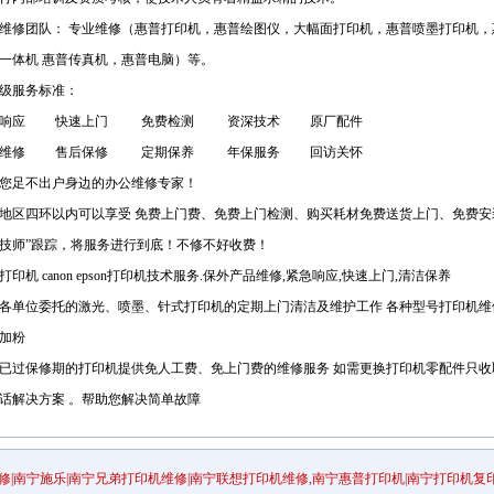
维修团队： 专业维修（惠普打印机，惠普绘图仪，大幅面打印机，惠普喷墨打印机，
一体机 惠普传真机，惠普电脑）等。
级服务标准：
急响应 快速上门 免费检测 资深技术 原厂配件
业维修 售后保修 定期保养 年保服务 回访关怀
您足不出户身边的办公维修专家！
地区四环以内可以享受 免费上门费、免费上门检测、购买耗材免费送货上门、免费安
技师”跟踪，将服务进行到底！不修不好收费！
打印机 canon epson打印机技术服务.保外产品维修,紧急响应,快速上门,清洁保养
各单位委托的激光、喷墨、针式打印机的定期上门清洁及维护工作 各种型号打印机维
加粉
已过保修期的打印机提供免人工费、免上门费的维修服务 如需更换打印机零配件只收取
话解决方案 。帮助您解决简单故障
修|南宁施乐|南宁兄弟打印机维修|南宁联想打印机维修,南宁惠普打印机|南宁打印机复